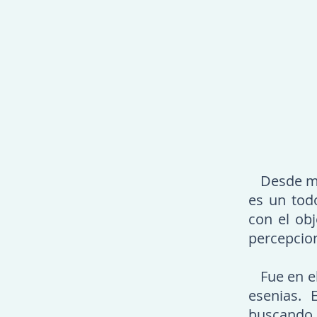
Desde mi 
es un todo
con el ob
percepcio
Fue en el
esenias.
buscando. 