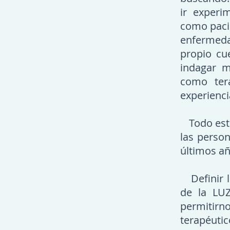
ir experi
como pacie
enfermeda
propio cu
indagar m
como tera
experienci
Todo esto
las perso
últimos añ
Definir l
de la LUZ
permitirn
terapéuti