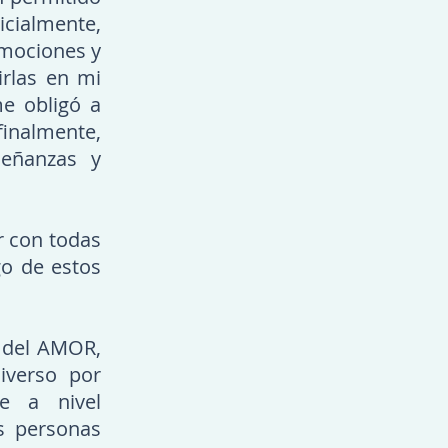
cialmente,
emociones y
irlas en mi
e obligó a
inalmente,
señanzas y
r con todas
go de estos
r del AMOR,
iverso por
ce a nivel
as personas