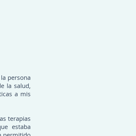
 la persona
e la salud,
ticas a mis
as terapias
que estaba
n permitido